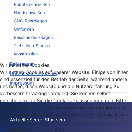
Roboterschweißen
Handschweißen
CNC-Rohrbiegen
Umformen
Beschneiden-Sägen
Tiefziehen-Stanzen
Konstruktion
Referenzen
Wir benutzen Cookies
Wir nutzen Cookies auf unserer Website. Einige von ihnen
Datenschutzerklärung
sind essenziell für den Betrieb der Seite, während andere
Impressum
uns helfen, diese Website und die Nutzererfahrung zu
verbessern (Tracking Cookies). Sie können selbst
entscheiden, ob Sie die Cookies zulassen möchten. Bitte
beachten Sie, dass bei einer Ablehnung womöglich nicht
mehr alle Funktionalitäten der Seite zur Verfügung stehen.
Aktuelle Seite:
Startseite
Datenschutzerklärung
Akzeptieren
Ablehnen